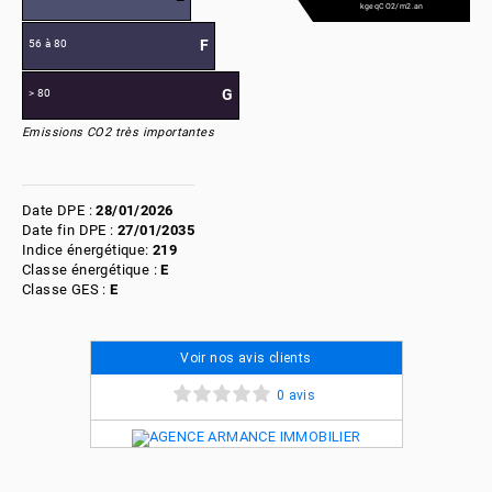
kgeqCO2/m2.an
F
56 à 80
G
> 80
Emissions CO2 très importantes
Date DPE :
28/01/2026
Date fin DPE :
27/01/2035
Indice énergétique:
219
Classe énergétique :
E
Classe GES :
E
Voir nos avis clients
0 avis