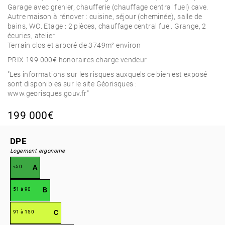
Garage avec grenier, chaufferie (chauffage central fuel) cave.
Autre maison à rénover : cuisine, séjour (cheminée), salle de
bains, WC. Etage : 2 pièces, chauffage central fuel. Grange, 2
écuries, atelier.
Terrain clos et arboré de 3749m² environ
PRIX 199 000€ honoraires charge vendeur
"Les informations sur les risques auxquels ce bien est exposé
sont disponibles sur le site Géorisques :
www.georisques.gouv.fr"
199 000€
DPE
Logement ergonome
A
<50
B
51 à 90
C
91 à 150