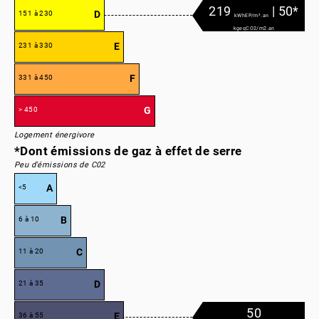
219
| 50*
D
151 à 230
kWhEP/m².an
kgeqCO2/m2.an
E
231 à 330
F
331 à 450
G
> 450
Logement énergivore
*Dont émissions de gaz à effet de serre
Peu d'émissions de C02
A
<5
B
6 à 10
C
11 à 20
D
21 à 35
50
E
36 à 55