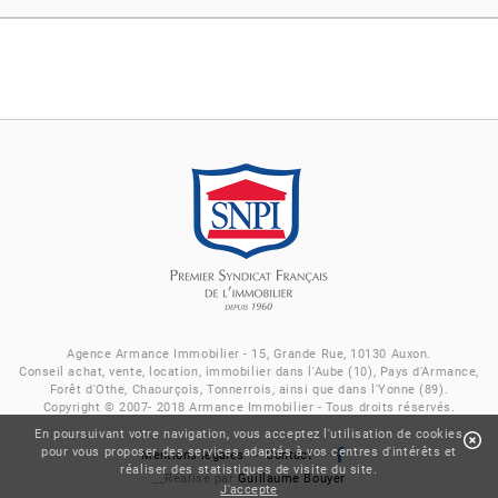
Agence Armance Immobilier - 15, Grande Rue, 10130 Auxon.
Conseil achat, vente, location, immobilier dans l'Aube (10), Pays d'Armance,
Forêt d'Othe, Chaourçois, Tonnerrois, ainsi que dans l'Yonne (89).
Copyright © 2007- 2018 Armance Immobilier - Tous droits réservés.
En poursuivant votre navigation, vous acceptez l'utilisation de cookies
pour vous proposer des services adaptés à vos centres d'intérêts et
Mentions légales
Contact
réaliser des statistiques de visite du site.
__Réalisé par
Guillaume Bouyer
J'accepte