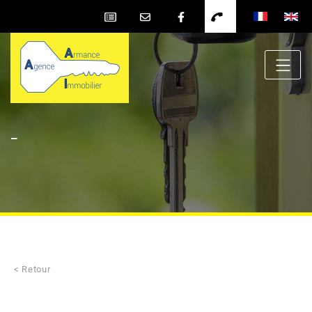
-
< Retour