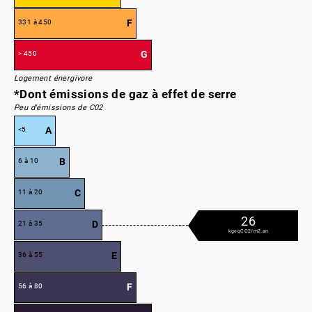
F
331 à 450
G
> 450
Logement énergivore
*Dont émissions de gaz à effet de serre
Peu d'émissions de C02
A
<5
B
6 à 10
C
11 à 20
26
D
21 à 35
kgeqCO2/m2.an
E
36 à 55
F
56 à 80