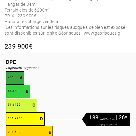
Hangar de 84m²
Terrain clos de 6208m²
PRIX : 239 900€
Honoraires charge vendeur
"Les informations sur les risques auxquels ce bien est exposé
sont disponibles sur le site Géorisques : www.georisques.g
239 900€
DPE
Logement ergonome
A
<50
B
51 à 90
C
91 à 150
188
| 26*
D
151 à 230
kWhEP/m².an
kgeqCO2/m2.an
E
231 à 330