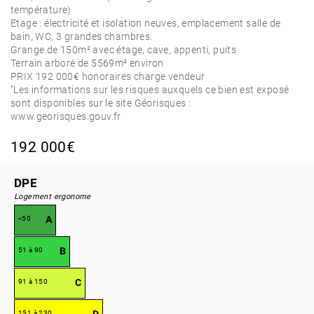
température)
Etage : électricité et isolation neuves, emplacement salle de
bain, WC, 3 grandes chambres.
Grange de 150m² avec étage, cave, appenti, puits
Terrain arboré de 5569m² environ
PRIX 192 000€ honoraires charge vendeur
"Les informations sur les risques auxquels ce bien est exposé
sont disponibles sur le site Géorisques :
www.georisques.gouv.fr
192 000€
DPE
Logement ergonome
A
<50
B
51 à 90
C
91 à 150
151 à 230