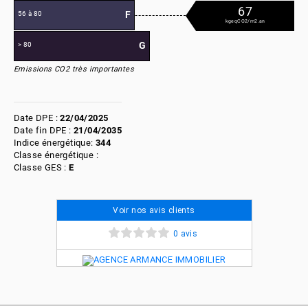
67
F
56 à 80
kgeqCO2/m2.an
G
> 80
Emissions CO2 très importantes
Date DPE :
22/04/2025
Date fin DPE :
21/04/2035
Indice énergétique:
344
Classe énergétique :
Classe GES :
E
Voir nos avis clients
0 avis