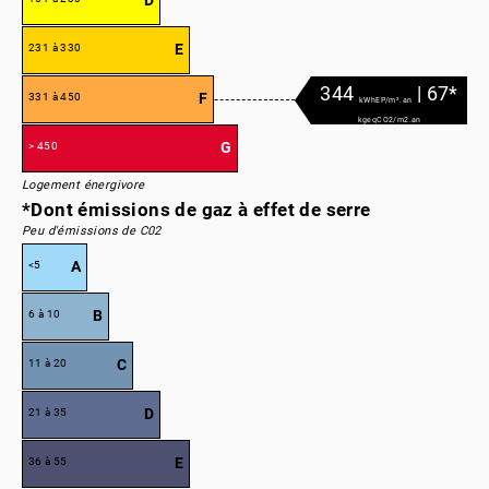
D
E
231 à 330
344
| 67*
F
331 à 450
kWhEP/m².an
kgeqCO2/m2.an
G
> 450
Logement énergivore
*Dont émissions de gaz à effet de serre
Peu d'émissions de C02
A
<5
B
6 à 10
C
11 à 20
D
21 à 35
E
36 à 55